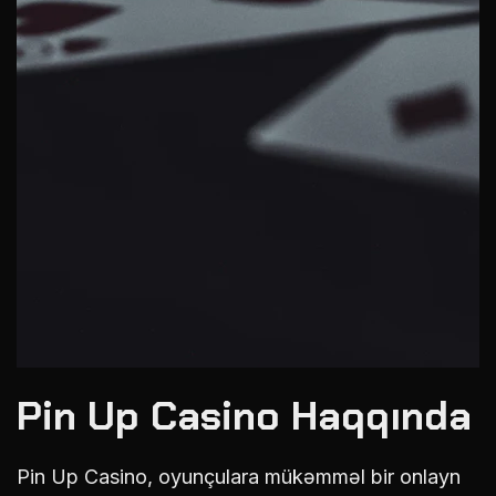
Pin Up Casino Haqqında
Pin Up Casino, oyunçulara mükəmməl bir onlayn