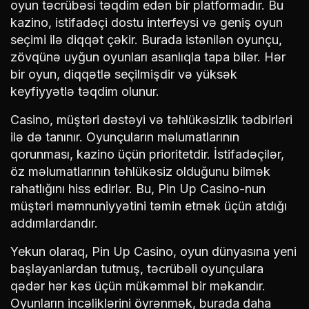
oyun təcrübəsi təqdim edən bir platformadır. Bu
kazino, istifadəçi dostu interfeysi və geniş oyun
seçimi ilə diqqət çəkir. Burada istənilən oyunçu,
zövqünə uyğun oyunları asanlıqla tapa bilər. Hər
bir oyun, diqqətlə seçilmişdir və yüksək
keyfiyyətlə təqdim olunur.
Casino, müştəri dəstəyi və təhlükəsizlik tədbirləri
ilə də tanınır. Oyunçuların məlumatlarının
qorunması, kazino üçün prioritetdir. İstifadəçilər,
öz məlumatlarının təhlükəsiz olduğunu bilmək
rahatlığını hiss edirlər. Bu, Pin Up Casino-nun
müştəri məmnuniyyətini təmin etmək üçün atdığı
addımlardandır.
Yekun olaraq, Pin Up Casino, oyun dünyasına yeni
başlayanlardan tutmuş, təcrübəli oyunçulara
qədər hər kəs üçün mükəmməl bir məkandır.
Oyunların incəliklərini öyrənmək, burada daha