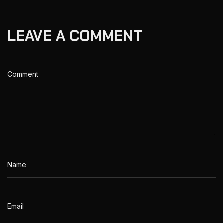
LEAVE A COMMENT