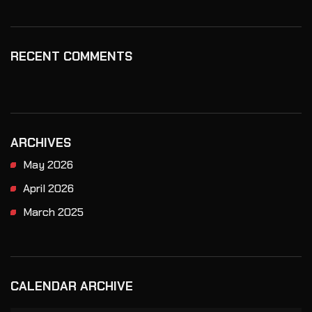
RECENT COMMENTS
ARCHIVES
May 2026
April 2026
March 2025
CALENDAR ARCHIVE