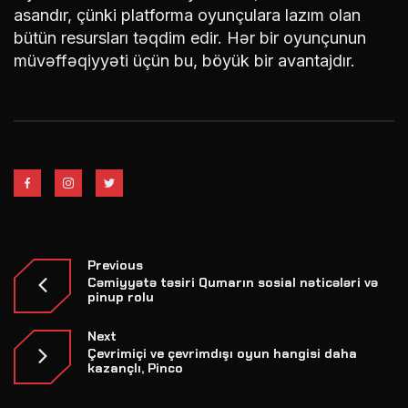
asandır, çünki platforma oyunçulara lazım olan
bütün resursları təqdim edir. Hər bir oyunçunun
müvəffəqiyyəti üçün bu, böyük bir avantajdır.
Previous
Cəmiyyətə təsiri Qumarın sosial nəticələri və
pinup rolu
Next
Çevrimiçi ve çevrimdışı oyun hangisi daha
kazançlı, Pinco