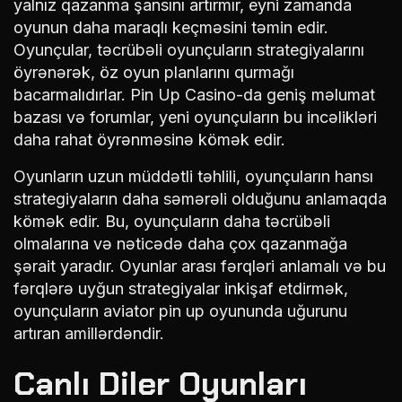
yalnız qazanma şansını artırmır, eyni zamanda
oyunun daha maraqlı keçməsini təmin edir.
Oyunçular, təcrübəli oyunçuların strategiyalarını
öyrənərək, öz oyun planlarını qurmağı
bacarmalıdırlar. Pin Up Casino-da geniş məlumat
bazası və forumlar, yeni oyunçuların bu incəlikləri
daha rahat öyrənməsinə kömək edir.
Oyunların uzun müddətli təhlili, oyunçuların hansı
strategiyaların daha səmərəli olduğunu anlamaqda
kömək edir. Bu, oyunçuların daha təcrübəli
olmalarına və nəticədə daha çox qazanmağa
şərait yaradır. Oyunlar arası fərqləri anlamalı və bu
fərqlərə uyğun strategiyalar inkişaf etdirmək,
oyunçuların aviator pin up oyununda uğurunu
artıran amillərdəndir.
Canlı Diler Oyunları