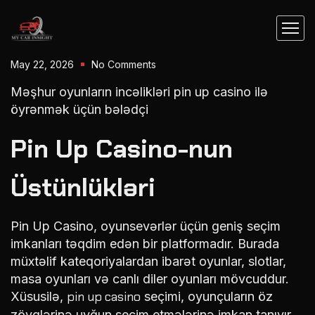
May 22, 2026
No Comments
Məşhur oyunların incəlikləri pin up casino ilə
öyrənmək üçün bələdçi
Pin Up Casino-nun
Üstünlükləri
Pin Up Casino, oyunsevərlər üçün geniş seçim
imkanları təqdim edən bir platformadır. Burada
müxtəlif kateqoriyalardan ibarət oyunlar, slotlar,
masa oyunları və canlı diler oyunları mövcuddur.
pin up casino
Xüsusilə,
seçimi, oyunçuların öz
zövqlərinə uyğun seçim etmələrinə imkan tanıyır.