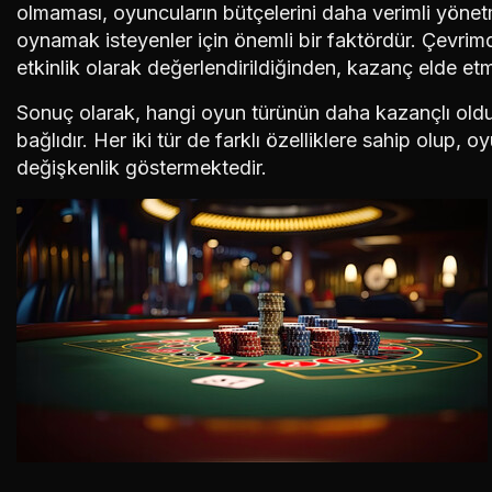
olmaması, oyuncuların bütçelerini daha verimli yönetm
oynamak isteyenler için önemli bir faktördür. Çevrimdı
etkinlik olarak değerlendirildiğinden, kazanç elde et
Sonuç olarak, hangi oyun türünün daha kazançlı old
bağlıdır. Her iki tür de farklı özelliklere sahip olup,
değişkenlik göstermektedir.