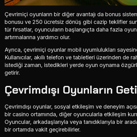
Çevrimiçi oyunların bir diğer avantajı da bonus sistem
bonusu ve 250 ücretsiz dönüş gibi cazip teklifler su
tür fırsatlar, oyuncuların başlangıçta daha fazla oyu
artırmalarına yardımcı olur.
Ayrıca, çevrimiçi oyunlar mobil uyumlulukları sayesi
Kullanıcılar, akıllı telefon ve tabletleri üzerinden de
istediği zaman, istedikleri yerde oyun oynama özgür
getirir.
Çevrimdışı Oyunların Getir
Çevrimdışı oyunlar, sosyal etkileşim ve deneyim açıs
bir casino ortamında, diğer oyuncularla etkileşim kurm
Oyuncular, arkadaşlarıyla veya tanıdıklarıyla bir ar
bir ortamda vakit geçirebilirler.