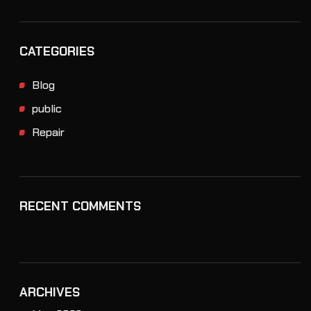
CATEGORIES
Blog
public
Repair
RECENT COMMENTS
ARCHIVES