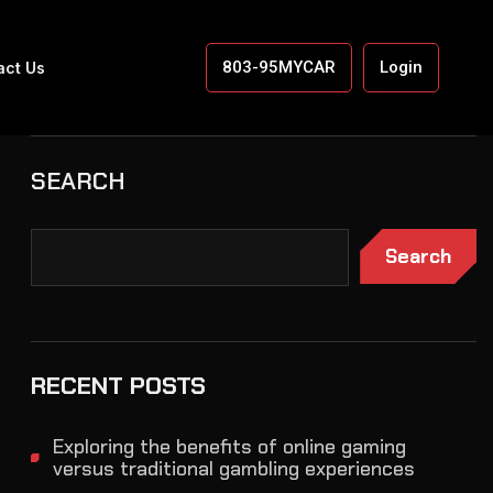
803-95MYCAR
Login
act Us
SEARCH
Search
RECENT POSTS
Exploring the benefits of online gaming
versus traditional gambling experiences