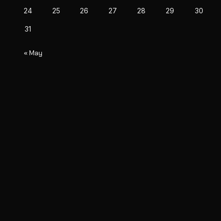
24
25
26
27
28
29
30
31
« May