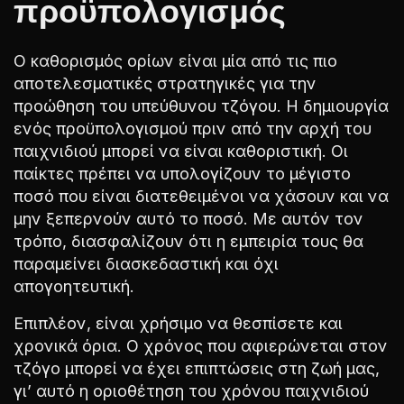
προϋπολογισμός
Ο καθορισμός ορίων είναι μία από τις πιο
αποτελεσματικές στρατηγικές για την
προώθηση του υπεύθυνου τζόγου. Η δημιουργία
ενός προϋπολογισμού πριν από την αρχή του
παιχνιδιού μπορεί να είναι καθοριστική. Οι
παίκτες πρέπει να υπολογίζουν το μέγιστο
ποσό που είναι διατεθειμένοι να χάσουν και να
μην ξεπερνούν αυτό το ποσό. Με αυτόν τον
τρόπο, διασφαλίζουν ότι η εμπειρία τους θα
παραμείνει διασκεδαστική και όχι
απογοητευτική.
Επιπλέον, είναι χρήσιμο να θεσπίσετε και
χρονικά όρια. Ο χρόνος που αφιερώνεται στον
τζόγο μπορεί να έχει επιπτώσεις στη ζωή μας,
γι’ αυτό η οριοθέτηση του χρόνου παιχνιδιού