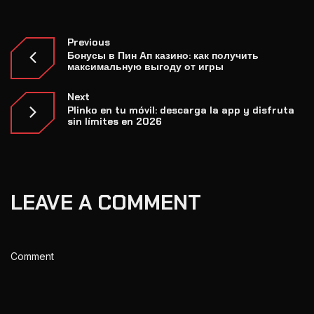
Previous
Бонусы в Пин Ап казино: как получить
максимальную выгоду от игры
Next
Plinko en tu móvil: descarga la app y disfruta
sin límites en 2026
LEAVE A COMMENT