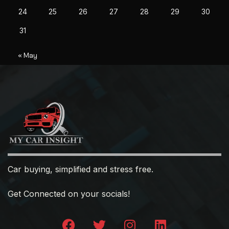
24
25
26
27
28
29
30
31
« May
Car buying, simplified and stress free.
Get Connected on your socials!