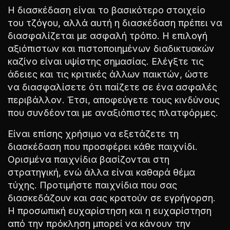
Η διασκέδαση είναι το βασικότερο στοιχείο
του τζόγου, αλλά αυτή η διασκέδαση πρέπει να
διασφαλίζεται με ασφαλή τρόπο. Η επιλογή
αξιόπιστων και πιστοποιημένων διαδικτυακών
καζίνο είναι υψίστης σημασίας. Ελέγξτε τις
άδειες και τις κριτικές άλλων παικτών, ώστε
να διασφαλίσετε ότι παίζετε σε ένα ασφαλές
περιβάλλον. Έτσι, αποφεύγετε τους κινδύνους
που συνδέονται με αναξιόπιστες πλατφόρμες.
Είναι επίσης χρήσιμο να εξετάζετε τη
διασκέδαση που προσφέρει κάθε παιχνίδι.
Ορισμένα παιχνίδια βασίζονται στη
στρατηγική, ενώ άλλα είναι καθαρά θέμα
τύχης. Προτιμήστε παιχνίδια που σας
διασκεδάζουν και σας κρατούν σε εγρήγορση.
Η προσωπική ευχαρίστηση και η ευχαρίστηση
από την πρόκληση μπορεί να κάνουν την