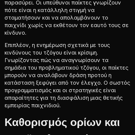
παρασύρει. Οι υπεύθυνοι παίκτες γνωρίζουν
πότε είναι η κατάλληλη στιγμή να
σταματήσουν και να απολαμβάνουν το
παιχνίδι χωρίς να εκθέτουν τον εαυτό τους σε
κίνδυνο.
Επιπλέον, η ενημέρωση σχετικά με τους
κινδύνους του τζόγου είναι κρίσιμη.
Γνωρίζοντας πώς να αναγνωρίσουν τα
σημάδια του προβληματικού τζόγου, οι παίκτες
μπορούν να αναλάβουν δράση προτού η
κατάσταση ξεφύγει από τον έλεγχο. Ο σωστός
προγραμματισμός και οι στρατηγικές είναι
απαραίτητες για τη διασφάλιση μιας θετικής
εμπειρίας παιχνιδιού.
Καθορισμός ορίων και