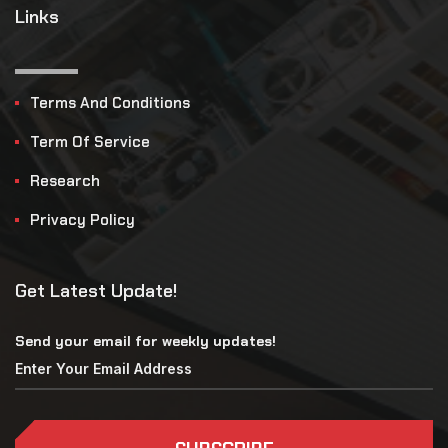
Links
Terms And Conditions
Term Of Service
Research
Privacy Policy
Get Latest Update!
Send your email for weekly updates!