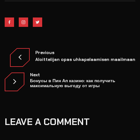
Previous
Aloittelijan opas uhkapelaamisen maailmaan
Next
Бонусы в Пин Ап казино: как получить
максимальную выгоду от игры
LEAVE A COMMENT