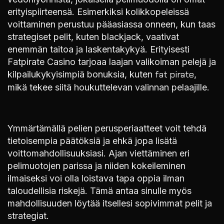
erityispiirteensä. Esimerkiksi kolikkopeleissä
voittaminen perustuu pääasiassa onneen, kun taas
strategiset pelit, kuten blackjack, vaativat
enemmän taitoa ja laskentakykyä. Erityisesti
Fatpirate Casino tarjoaa laajan valikoiman pelejä ja
fat pirate
kilpailukykyisimpiä bonuksia, kuten
,
mikä tekee siitä houkuttelevan valinnan pelaajille.
Ymmärtämällä pelien perusperiaatteet voit tehdä
tietoisempia päätöksiä ja ehkä jopa lisätä
voittomahdollisuuksiasi. Ajan viettäminen eri
pelimuotojen parissa ja niiden kokeileminen
ilmaiseksi voi olla loistava tapa oppia ilman
taloudellisia riskejä. Tämä antaa sinulle myös
mahdollisuuden löytää itsellesi sopivimmat pelit ja
strategiat.