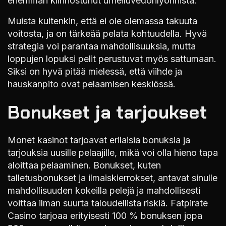
enemmän kiinnostunut urheiluvedonlyönnistä.
Muista kuitenkin, että ei ole olemassa takuuta
voitosta, ja on tärkeää pelata kohtuudella. Hyvä
strategia voi parantaa mahdollisuuksia, mutta
loppujen lopuksi pelit perustuvat myös sattumaan.
Siksi on hyvä pitää mielessä, että viihde ja
hauskanpito ovat pelaamisen keskiössä.
Bonukset ja tarjoukset
Monet kasinot tarjoavat erilaisia bonuksia ja
tarjouksia uusille pelaajille, mikä voi olla hieno tapa
aloittaa pelaaminen. Bonukset, kuten
talletusbonukset ja ilmaiskierrokset, antavat sinulle
mahdollisuuden kokeilla pelejä ja mahdollisesti
voittaa ilman suurta taloudellista riskiä. Fatpirate
Casino tarjoaa erityisesti 100 % bonuksen jopa