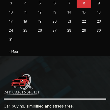
3
4
5
6
7
8
9
10
11
12
13
14
15
16
17
18
19
20
21
22
23
24
25
26
27
28
29
30
31
« May
Car buying, simplified and stress free.