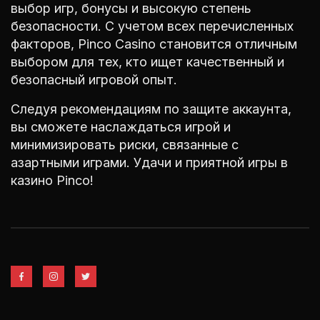
выбор игр, бонусы и высокую степень
безопасности. С учетом всех перечисленных
факторов, Pinco Casino становится отличным
выбором для тех, кто ищет качественный и
безопасный игровой опыт.
Следуя рекомендациям по защите аккаунта,
вы сможете наслаждаться игрой и
минимизировать риски, связанные с
азартными играми. Удачи и приятной игры в
казино Pinco!