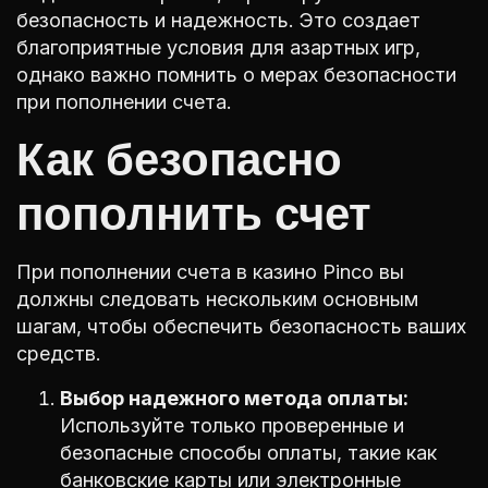
безопасность и надежность. Это создает
благоприятные условия для азартных игр,
однако важно помнить о мерах безопасности
при пополнении счета.
Как безопасно
пополнить счет
При пополнении счета в казино Pinco вы
должны следовать нескольким основным
шагам, чтобы обеспечить безопасность ваших
средств.
Выбор надежного метода оплаты:
Используйте только проверенные и
безопасные способы оплаты, такие как
банковские карты или электронные