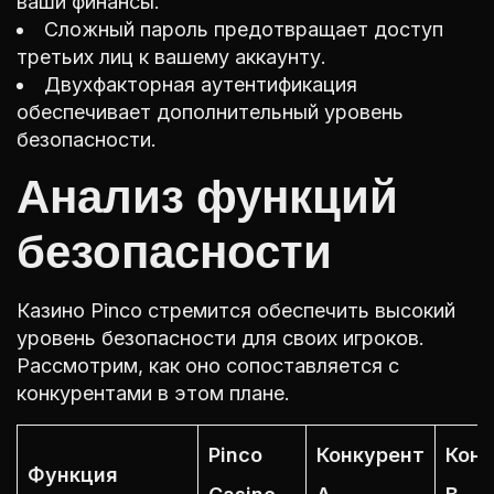
ваши финансы.
Сложный пароль предотвращает доступ
третьих лиц к вашему аккаунту.
Двухфакторная аутентификация
обеспечивает дополнительный уровень
безопасности.
Анализ функций
безопасности
Казино Pinco стремится обеспечить высокий
уровень безопасности для своих игроков.
Рассмотрим, как оно сопоставляется с
конкурентами в этом плане.
Pinco
Конкурент
Конк
Функция