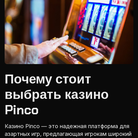
Почему стоит
выбрать казино
Pinco
Казино Pinco — это надежная платформа для
азартных игр, предлагающая игрокам широкий