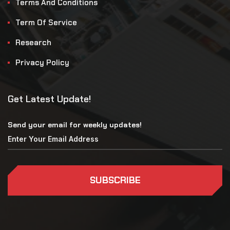
Terms And Conditions
Term Of Service
Research
Privacy Policy
Get Latest Update!
Send your email for weekly updates!
SUBSCRIBE