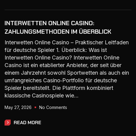
INTERWETTEN ONLINE CASINO:
ZAHLUNGSMETHODEN IM ÜBERBLICK
Interwetten Online Casino – Praktischer Leitfaden
für deutsche Spieler 1. Überblick: Was ist
Interwetten Online Casino? Interwetten Online
Casino ist ein etablierter Anbieter, der seit über
einem Jahrzehnt sowohl Sportwetten als auch ein
umfangreiches Casino‑Portfolio für deutsche
Spieler bereitstellt. Die Plattform kombiniert
klassische Casinospiele wie…
May 27, 2026
No Comments
READ MORE