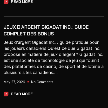
READ MORE
JEUX D’ARGENT GIGADAT INC. : GUIDE
COMPLET DES BONUS
Jeux d’argent Gigadat Inc. : guide pratique pour
les joueurs canadiens Qu’est‑ce que Gigadat Inc.
propose en matière de jeux d’argent ? Gigadat Inc.
est une société de technologie de jeu qui fournit
des plateformes de casino, de sport et de loterie à
plusieurs sites canadiens.…
May 27, 2026
No Comments
READ MORE