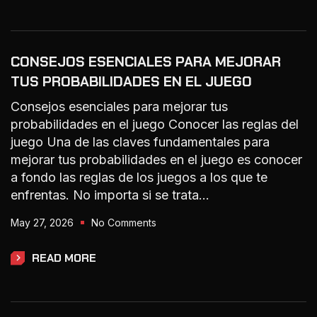
CONSEJOS ESENCIALES PARA MEJORAR
TUS PROBABILIDADES EN EL JUEGO
Consejos esenciales para mejorar tus
probabilidades en el juego Conocer las reglas del
juego Una de las claves fundamentales para
mejorar tus probabilidades en el juego es conocer
a fondo las reglas de los juegos a los que te
enfrentas. No importa si se trata…
May 27, 2026
No Comments
READ MORE