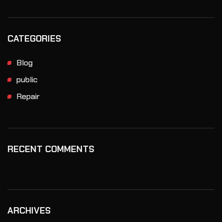
CATEGORIES
Blog
public
Repair
RECENT COMMENTS
ARCHIVES