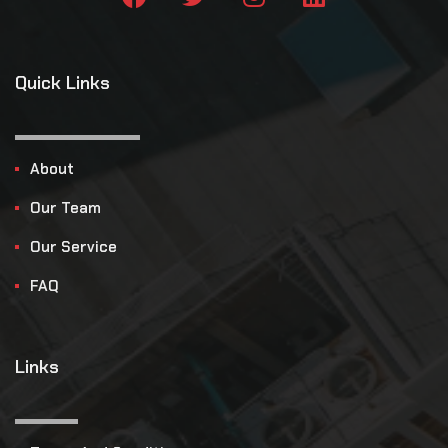
Quick Links
About
Our Team
Our Service
FAQ
Links