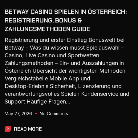
BETWAY CASINO SPIELEN IN ÖSTERREICH:
REGISTRIERUNG, BONUS &
ZAHLUNGSMETHODEN GUIDE
Registrierung und erster Einstieg Bonuswelt bei
Betway – Was du wissen musst Spielauswahl –
Casino, Live Casino und Sportwetten
Zahlungsmethoden – Ein- und Auszahlungen in
Österreich Übersicht der wichtigsten Methoden
Vergleichstabelle Mobile App und
Desktop‑Erlebnis Sicherheit, Lizenzierung und
verantwortungsvolles Spielen Kundenservice und
Support Häufige Fragen…
May 27, 2026
No Comments
READ MORE