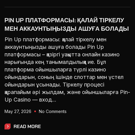
PIN UP ПЛАТФОРМАСЫ: ҚАЛАЙ ТІРКЕЛУ
МЕН АККАУНТЫҢЫЗДЫ АШУҒА БОЛАДЫ
Pin Up платформасы: қалай тіркелу мен
аккаунтыңызды ашуға болады Pin Up
платформасы – қазіргі уақытта онлайн казино
нарығында кең танымалдылыққа ие. Бұл
платформа ойыншыларға түрлі казино
ойындарын, соның ішінде слоттар мен үстел
ойындарын ұсынады. Тіркелу процесі
қарапайым әрі жылдам, және ойыншыларға Pin-
Up Casino — вход…
May 27, 2026
No Comments
READ MORE